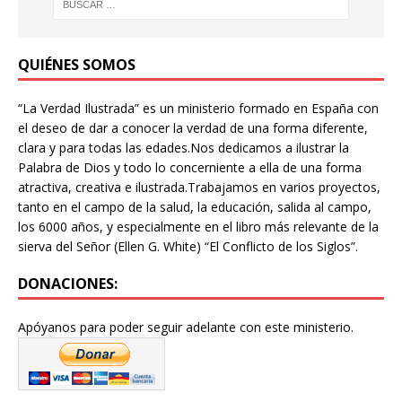
o
p
m
ti
o
p
r
QUIÉNES SOMOS
k
“La Verdad Ilustrada” es un ministerio formado en España con
el deseo de dar a conocer la verdad de una forma diferente,
clara y para todas las edades.Nos dedicamos a ilustrar la
Palabra de Dios y todo lo concerniente a ella de una forma
atractiva, creativa e ilustrada.Trabajamos en varios proyectos,
tanto en el campo de la salud, la educación, salida al campo,
los 6000 años, y especialmente en el libro más relevante de la
sierva del Señor (Ellen G. White) “El Conflicto de los Siglos”.
DONACIONES:
Apóyanos para poder seguir adelante con este ministerio.