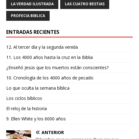
o
p
m
ti
LA VERDAD ILUSTRADA
LAS CUATRO BESTIAS
o
p
r
PROFECIA BIBLICA
k
ENTRADAS RECIENTES
12. Al tercer día y la segunda venida
11. Los 4000 años hasta la cruz en la Biblia
¿Enseñó Jesús que los muertos están conscientes?
10. Cronología de los 4000 años de pecado
Lo que oculta la semana bíblica
Los ciclos bíblicos
El reloj de la historia
9. Ellen White y los 6000 años
ANTERIOR