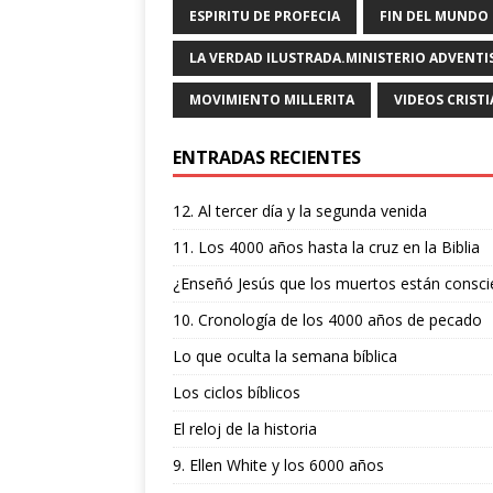
o
p
m
ti
ESPIRITU DE PROFECIA
FIN DEL MUNDO
o
p
r
LA VERDAD ILUSTRADA.MINISTERIO ADVENTI
k
MOVIMIENTO MILLERITA
VIDEOS CRIST
ENTRADAS RECIENTES
12. Al tercer día y la segunda venida
11. Los 4000 años hasta la cruz en la Biblia
¿Enseñó Jesús que los muertos están consci
10. Cronología de los 4000 años de pecado
Lo que oculta la semana bíblica
Los ciclos bíblicos
El reloj de la historia
9. Ellen White y los 6000 años