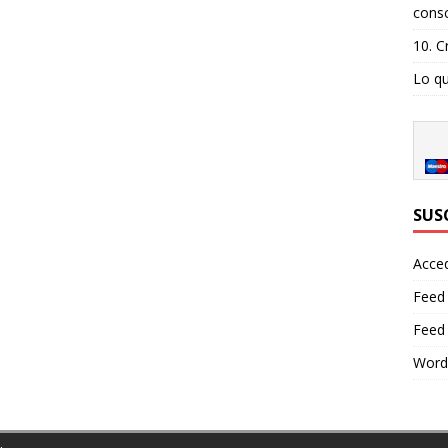
consc
10. C
Lo qu
SUS
Acce
Feed
Feed
Word