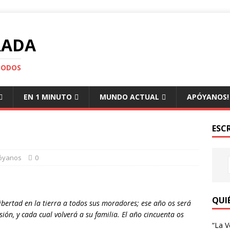
RADA
TODOS
EN 1 MINUTO
MUNDO ACTUAL
APÓYANOS!
ESC
óyanos
0
QUI
 libertad en la tierra a todos sus moradores; ese año os será
sión, y cada cual volverá a su familia. El año cincuenta os
“La V