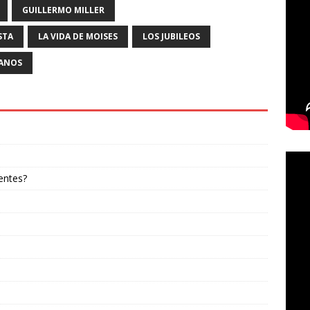
GUILLERMO MILLER
STA
LA VIDA DE MOISES
LOS JUBILEOS
IANOS
entes?