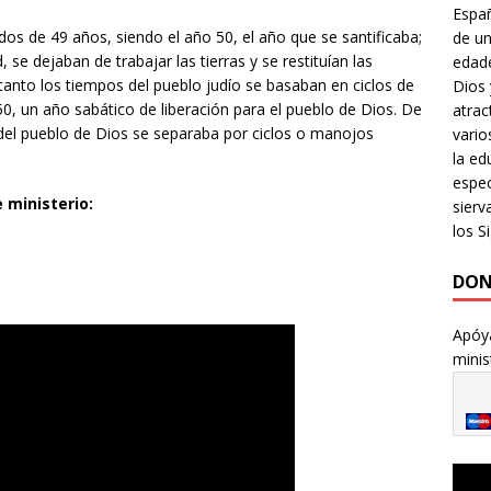
Españ
os de 49 años, siendo el año 50, el año que se santificaba;
de un
 se dejaban de trabajar las tierras y se restituían las
edade
anto los tiempos del pueblo judío se basaban en ciclos de
Dios 
50, un año sabático de liberación para el pueblo de Dios. De
atrac
del pueblo de Dios se separaba por ciclos o manojos
vario
la ed
espec
 ministerio:
sierv
los Si
DON
Apóya
minis