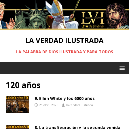
LA VERDAD ILUSTRADA
LA PALABRA DE DIOS ILUSTRADA Y PARA TODOS
120 años
9. Ellen White y los 6000 años
21 abril 2026
laverdadilustrada
8. La transfiguración y la segunda venida