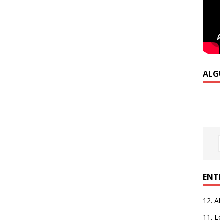
ALG
ENT
12. A
11. L