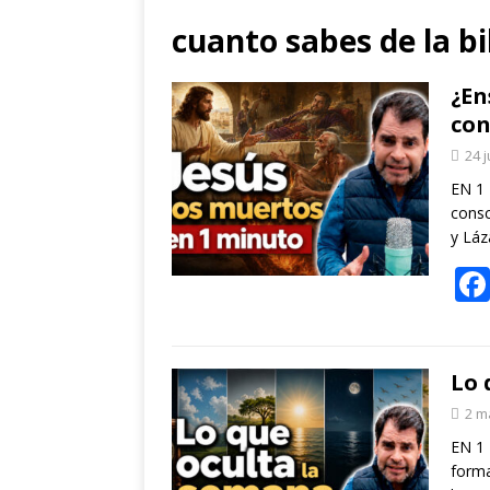
cuanto sabes de la bi
¿En
con
24 
EN 1 
consc
y Láz
Lo 
2 m
EN 1 
forma