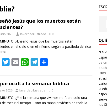
blia?
ESC
señó Jesús que los muertos están
scientes?
junio 2026
laverdadilustrada
0
QUI
MINUTO: ¿Enseñó Jesús que los muertos están
ientes en el cielo o en el infierno según la parábola del rico
aro?
“La V
Españ
F
T
E
W
T
C
de un
ac
w
m
h
el
o
edade
Dios 
e
itt
ai
at
e
m
atrac
b
er
l
s
gr
p
que oculta la semana bíblica
vario
la ed
o
A
a
ar
ayo 2026
laverdadilustrada
0
espec
o
p
m
ti
MINUTO: ¿Y si la semana que vivimos no fuera solo una
sierv
 de medir el tiempo… sino un mapa profético de toda la
los Si