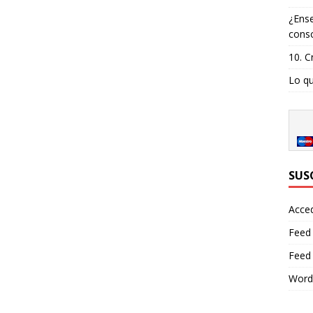
¿Ense
consc
10. C
Lo qu
SUS
Acce
Feed
Feed
Word