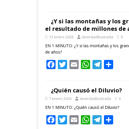
ac
w
m
h
el
o
e
itt
ai
at
e
m
b
er
l
s
gr
p
¿Y si las montañas y los g
el resultado de millones de
o
A
a
ar
13 enero 2026
laverdadilustrada
0
o
p
m
ti
EN 1 MINUTO: ¿Y si las montañas y los grand
k
p
r
de años?
F
T
E
W
T
C
ac
w
m
h
el
o
e
itt
ai
at
e
m
b
er
l
s
gr
p
¿Quién causó el Diluvio?
o
A
a
ar
7 enero 2026
laverdadilustrada
0
o
p
m
ti
EN 1 MINUTO: ¿Quién causó el Diluvio?
k
F
T
E
p
W
T
r
C
ac
w
m
h
el
o