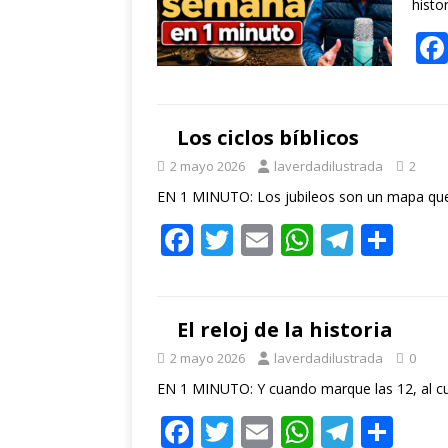
histo
Los ciclos bíblicos
2 mayo 2026
laverdadilustrada
2
EN 1 MINUTO: Los jubileos son un mapa qu
F
T
E
W
T
C
ac
w
m
h
el
o
e
itt
ai
at
e
m
b
er
l
s
gr
p
El reloj de la historia
o
A
a
ar
2 mayo 2026
laverdadilustrada
0
o
p
m
ti
EN 1 MINUTO: Y cuando marque las 12, al c
k
F
T
E
p
W
T
r
C