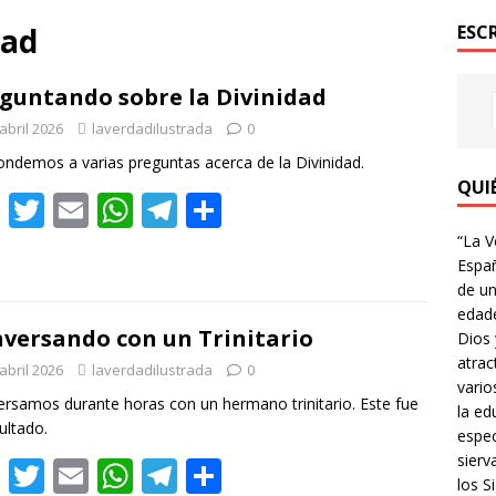
dad
ESC
guntando sobre la Divinidad
abril 2026
laverdadilustrada
0
ndemos a varias preguntas acerca de la Divinidad.
QUI
F
T
E
W
T
C
ac
w
m
h
el
o
“La V
Españ
e
itt
ai
at
e
m
de un
b
er
l
s
gr
p
edade
versando con un Trinitario
Dios 
o
A
a
ar
atrac
abril 2026
laverdadilustrada
0
o
p
m
ti
vario
rsamos durante horas con un hermano trinitario. Este fue
k
p
r
la ed
sultado.
espec
sierv
F
T
E
W
T
C
los Si