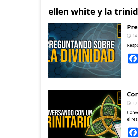
ellen white y la trini
Pre
14 
Respo
Con
13 
Conve
el re