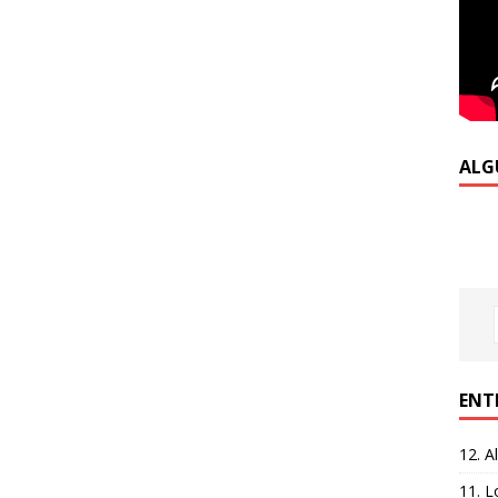
ALG
ENT
12. A
11. L