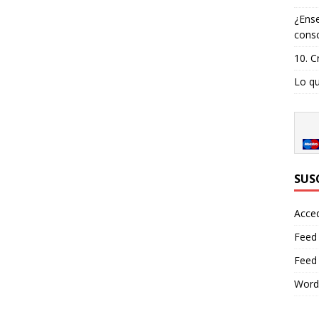
¿Ense
consc
10. C
Lo qu
SUS
Acce
Feed
Feed
Word