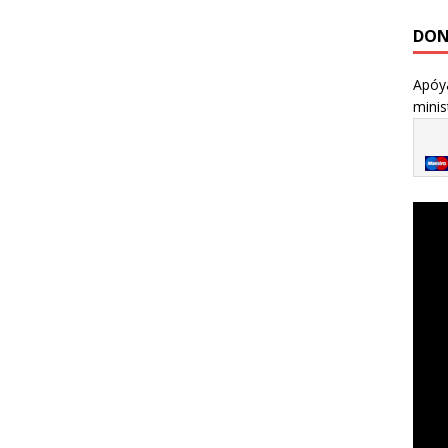
DON
Apóya
minis