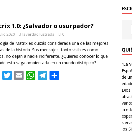
ESC
rix 1.0: ¿Salvador o usurpador?
ulio 2020
laverdadilustrada
0
ilogía de Matrix es quizás considerada una de las mejores
QUI
gías de la historia. Sus mensajes, tanto visibles como
os, no dejan a nadie indiferente. ¿Quieres conocer lo que
de esta saga ambientada en un mundo distópico?
“La V
Españ
F
T
E
W
T
C
de un
ac
w
m
h
el
o
edade
Dios 
e
itt
ai
at
e
m
atrac
b
er
l
s
gr
p
vario
la ed
o
A
a
ar
espec
o
p
m
ti
sierv
k
p
r
los Si