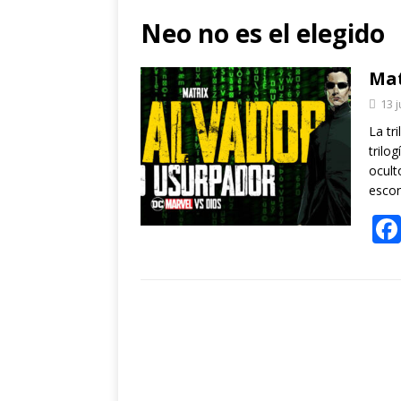
Neo no es el elegido
Mat
13 j
La tr
trilo
ocult
escon