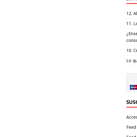
12. A
11. L
¿Ense
consc
10. C
Lo qu
SUS
Acce
Feed