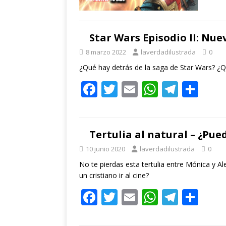
Star Wars Episodio II: Nu
8 marzo 2022
laverdadilustrada
0
¿Qué hay detrás de la saga de Star Wars? ¿Que
F
T
E
W
T
C
ac
w
m
h
el
o
e
itt
ai
at
e
m
b
er
l
s
gr
p
Tertulia al natural – ¿Pued
o
A
a
ar
10 junio 2020
laverdadilustrada
0
o
p
m
ti
No te pierdas esta tertulia entre Mónica y A
un cristiano ir al cine?
k
p
r
F
T
E
W
T
C
ac
w
m
h
el
o