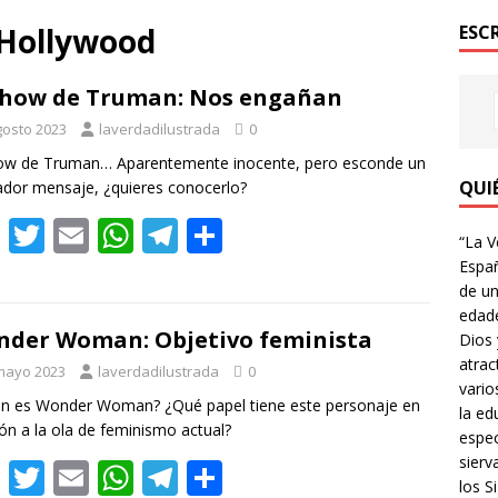
e Hollywood
ESC
Show de Truman: Nos engañan
gosto 2023
laverdadilustrada
0
how de Truman… Aparentemente inocente, pero esconde un
QUI
ador mensaje, ¿quieres conocerlo?
F
T
E
W
T
C
“La V
ac
w
m
h
el
o
Españ
de un
e
itt
ai
at
e
m
edade
b
er
l
s
gr
p
der Woman: Objetivo feminista
Dios 
atrac
o
A
a
ar
mayo 2023
laverdadilustrada
0
vario
o
p
m
ti
n es Wonder Woman? ¿Qué papel tiene este personaje en
la ed
ión a la ola de feminismo actual?
k
p
r
espec
sierv
F
T
E
W
T
C
los Si