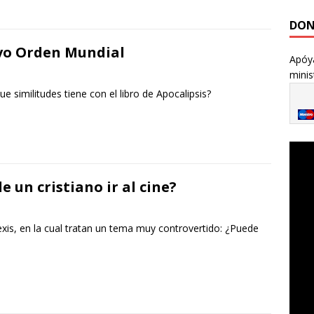
ac
w
m
h
el
o
e
itt
ai
at
e
m
DON
b
er
l
s
gr
p
evo Orden Mundial
Apóya
o
A
a
ar
minis
o
p
m
ti
 similitudes tiene con el libro de Apocalipsis?
k
p
r
e un cristiano ir al cine?
lexis, en la cual tratan un tema muy controvertido: ¿Puede