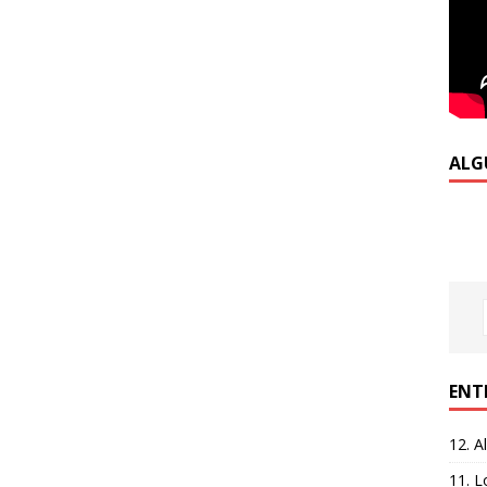
ALG
ENT
12. A
11. L