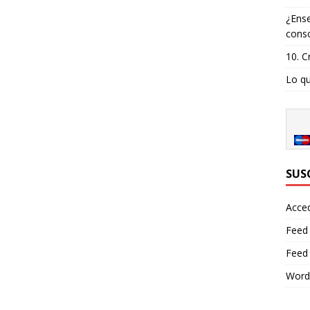
¿Ense
consc
10. C
Lo qu
SUS
Acce
Feed
Feed
Word