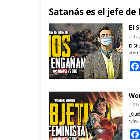
Satanás es el jefe d
El 
4 a
El S
aterr
Won
31 
¿Quié
relac