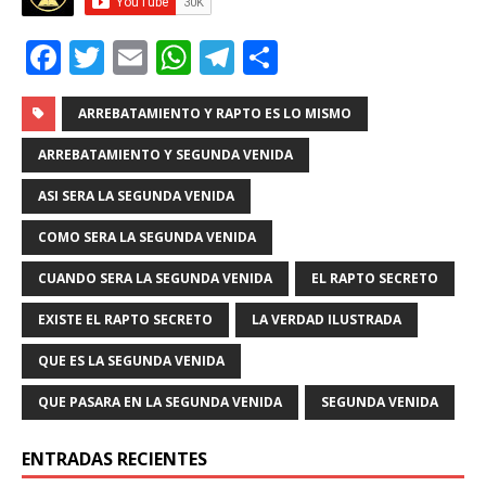
F
T
E
W
T
C
a
w
m
h
el
o
c
it
ai
at
e
m
ARREBATAMIENTO Y RAPTO ES LO MISMO
e
te
l
s
g
p
ARREBATAMIENTO Y SEGUNDA VENIDA
b
r
A
ra
ar
ASI SERA LA SEGUNDA VENIDA
o
p
m
ti
COMO SERA LA SEGUNDA VENIDA
o
p
r
CUANDO SERA LA SEGUNDA VENIDA
EL RAPTO SECRETO
k
EXISTE EL RAPTO SECRETO
LA VERDAD ILUSTRADA
QUE ES LA SEGUNDA VENIDA
QUE PASARA EN LA SEGUNDA VENIDA
SEGUNDA VENIDA
ENTRADAS RECIENTES