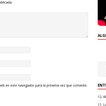
ublicada.
ALG
ENT
web en este navegador para la próxima vez que comente.
12. A
11. L