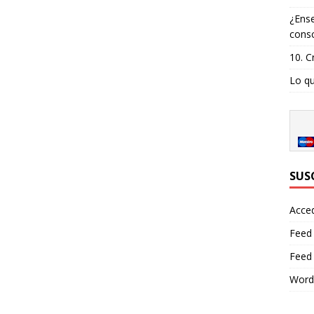
¿Ense
consc
10. C
Lo qu
SUS
Acce
Feed
Feed
Word