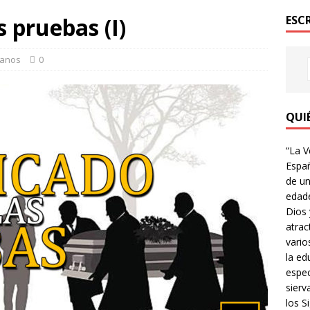
s pruebas (I)
ESC
anos
0
QUI
“La V
Españ
de un
edade
Dios 
atrac
vario
la ed
espec
sierv
los Si