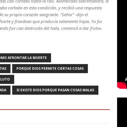
das casi cortado hasta la raíz. Asombrado sobremanera, le
taba cortado en esta condición, y recibió una respuesta
s de su propio corazón sangrante.
“Señor”
-dijo el
 fuerte y frondoso que producía solamente hojas. Yo fui
ando fue casi destruido del todo, comenzó a dar fruto».
OMO AFRONTAR LA MUERTE
STAS
PORQUE DIOS PERMITE CIERTAS COSAS
 LUTO
IADA
SI EXISTE DIOS PORQUE PASAN COSAS MALAS