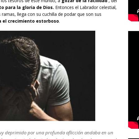
e los tesoros de este mundo, a
gozar de la facilidad
, del
 para la gloria de Dios.
Entonces el Labrador celestial,
 ramas, llega con su cuchilla de podar que son sus
ta el crecimiento estorboso
.
uy deprimido por una profunda aflicción andaba en un