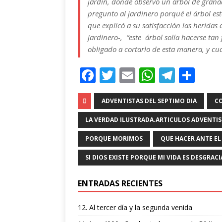
jardín, donde observó un árbol de grana
pregunto al jardinero porqué el árbol es
que explicó a su satisfacción las herida
jardinero-,
“este árbol solía hacerse tan
obligado a cortarlo de esta manera, y cu
F
T
E
W
T
C
a
w
m
h
el
o
c
it
ai
at
e
m
ADVENTISTAS DEL SEPTIMO DIA
C
e
te
l
s
g
p
LA VERDAD ILUSTRADA.ARTICULOS ADVENTI
b
r
A
ra
ar
PORQUE MORIMOS
QUE HACER ANTE EL
o
p
m
ti
SI DIOS EXISTE PORQUE MI VIDA ES DESGRAC
o
p
r
k
ENTRADAS RECIENTES
12. Al tercer día y la segunda venida