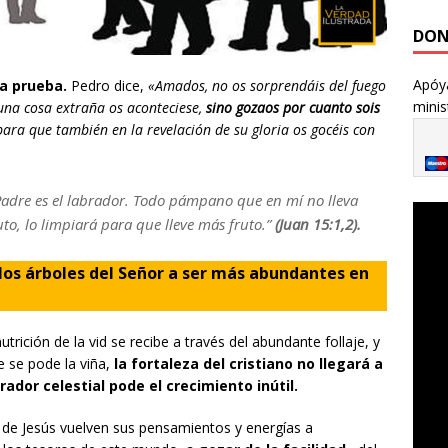
DON
Apóya
a prueba.
Pedro dice,
«Amados, no os sorprendáis del fuego
minis
una cosa extraña os aconteciese,
sino gozaos por cuanto sois
 para que también en la revelación de su gloria os gocéis con
 Padre es el labrador. Todo pámpano que en mí no lleva
uto, lo limpiará para que lleve más fruto.”
(Juan 15:1,2).
los árboles del Señor a ser más abundantes en
rición de la vid se recibe a través del abundante follaje, y
 se pode la viña,
la fortaleza del cristiano no llegará a
dor celestial pode el crecimiento inútil.
 de Jesús vuelven sus pensamientos y energías a