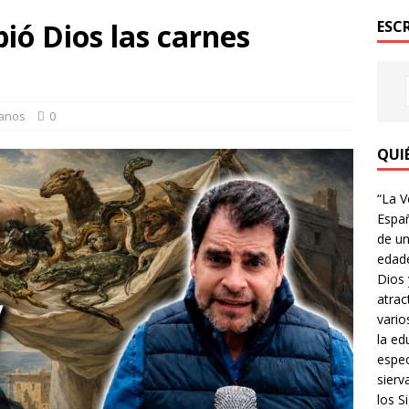
ió Dios las carnes
ESC
anos
0
QUI
“La V
Españ
de un
edade
Dios 
atrac
vario
la ed
espec
sierv
los Si