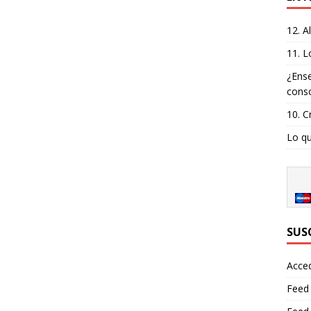
12. A
11. L
¿Ense
consc
10. C
Lo qu
SUS
Acce
Feed