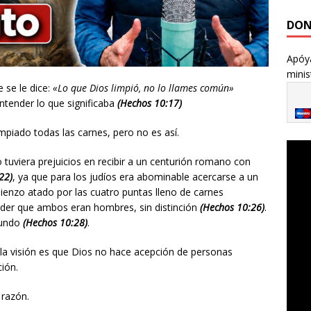
DON
Apóya
minis
 se le dice:
«Lo que Dios limpió, no lo llames común»
ntender lo que significaba
(Hechos 10:17)
piado todas las carnes, pero no es así.
tuviera prejuicios en recibir a un centurión romano con
22)
, ya que para los judíos era abominable acercarse a un
 lienzo atado por las cuatro puntas lleno de carnes
nder que ambos eran hombres, sin distinción
(Hechos 10:26)
.
mundo
(Hechos 10:28)
.
la visión es que Dios no hace acepción de personas
ción.
 razón.