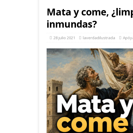
Mata y come, ¿limp
inmundas?
28 julio 2021
laverdadilustrada
Apóy