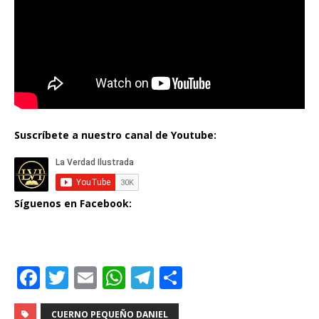
Suscríbete a nuestro canal de Youtube:
Síguenos en Facebook:
F
T
E
W
T
C
a
w
m
h
el
o
CUERNO PEQUEÑO DANIEL