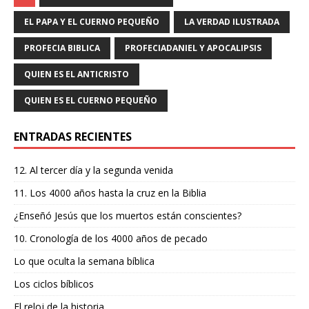
c
it
ai
at
e
m
e
te
l
s
g
p
EL PAPA Y EL CUERNO PEQUEÑO
LA VERDAD ILUSTRADA
b
r
A
ra
ar
PROFECIA BIBLICA
PROFECIADANIEL Y APOCALIPSIS
o
p
m
ti
QUIEN ES EL ANTICRISTO
o
p
r
QUIEN ES EL CUERNO PEQUEÑO
k
ENTRADAS RECIENTES
12. Al tercer día y la segunda venida
11. Los 4000 años hasta la cruz en la Biblia
¿Enseñó Jesús que los muertos están conscientes?
10. Cronología de los 4000 años de pecado
Lo que oculta la semana bíblica
Los ciclos bíblicos
El reloj de la historia