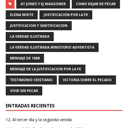
c
it
ai
at
e
m
AT JONES Y EJ WAGGONER
COMO DEJAR DE PECAR
e
te
l
s
g
p
ELENA WHITE
JUSTIFICACION POR LA FE
b
r
A
ra
ar
JUSTIFICACION Y SANTIFICACION
o
p
m
ti
LA VERDAD ILUSTRADA
o
p
r
LA VERDAD ILUSTRADA.MINISTERIO ADVENTISTA
k
MENSAJE DE 1888
MENSAJE DE LA JUSTIFICACION POR LA FE
TESTIMONIO CRISTIANO
VICTORIA SOBRE EL PECADO
VIVIR SIN PECAR
ENTRADAS RECIENTES
12. Al tercer día y la segunda venida