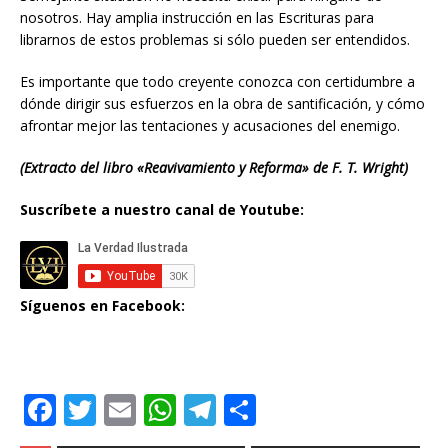
nosotros. Hay amplia instrucción en las Escrituras para
librarnos de estos problemas si sólo pueden ser entendidos.
Es importante que todo creyente conozca con certidumbre a
dónde dirigir sus esfuerzos en la obra de santificación, y cómo
afrontar mejor las tentaciones y acusaciones del enemigo.
(Extracto del libro «Reavivamiento y Reforma» de F. T. Wright)
Suscríbete a nuestro canal de Youtube:
Síguenos en Facebook:
F
T
E
W
T
C
a
w
m
h
el
o