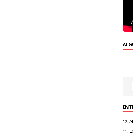
ALG
ENT
12. A
11. L