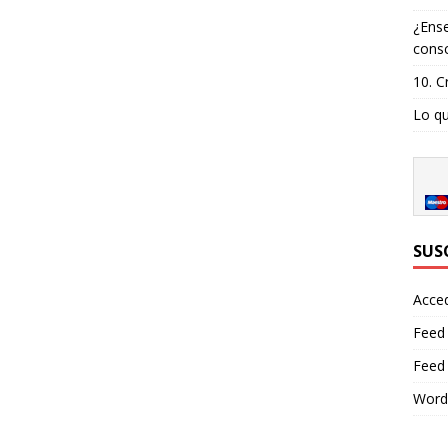
¿Ense
consc
10. C
Lo qu
SUS
Acce
Feed
Feed
Word