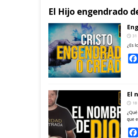
El Hijo engendrado d
Eng
31
¿Es l
El 
18
¿Qué 
que e