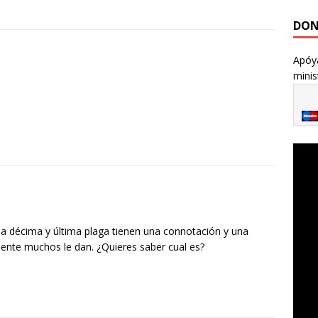
ac
w
m
h
el
o
e
itt
ai
at
e
m
DON
b
er
l
s
gr
p
Apóya
o
A
a
ar
minis
o
p
m
ti
k
p
r
la décima y última plaga tienen una connotación y una
ente muchos le dan. ¿Quieres saber cual es?