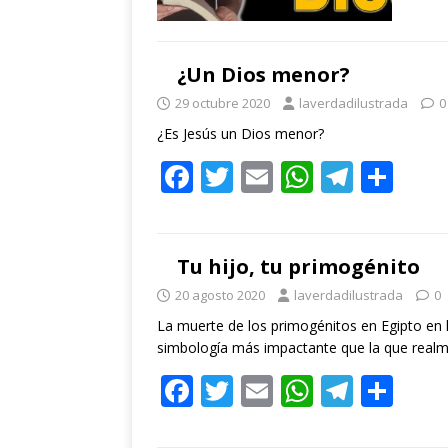
¿Un Dios menor?
29 octubre 2020
laverdadilustrada
0
¿Es Jesús un Dios menor?
F
T
E
W
T
C
ac
w
m
h
el
o
e
itt
ai
at
e
m
b
er
l
s
gr
p
Tu hijo, tu primogénito
o
A
a
ar
20 agosto 2020
laverdadilustrada
0
o
p
m
ti
La muerte de los primogénitos en Egipto en 
simbología más impactante que la que realm
k
p
r
F
T
E
W
T
C
ac
w
m
h
el
o