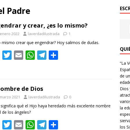
el Padre
ESC
endrar y crear, ¿es lo mismo?
 enero 2022
laverdadilustrada
1
o mismo crear que engendrar? Hoy salimos de dudas.
QUI
F
T
E
W
T
C
ac
w
m
h
el
o
“La V
Españ
e
itt
ai
at
e
m
de un
b
er
l
s
gr
p
edade
nombre de Dios
Dios 
o
A
a
ar
atrac
 marzo 2021
laverdadilustrada
0
o
p
m
ti
vario
significa qué el Hijo haya heredado más excelente nombre
k
p
r
la ed
l de los ángeles?
espec
sierv
F
T
E
W
T
C
los Si