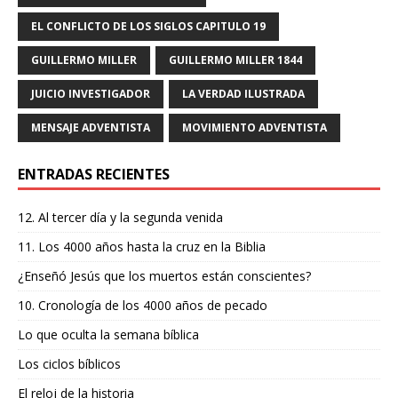
b
r
A
ra
ar
EL CONFLICTO DE LOS SIGLOS CAPITULO 19
o
p
m
ti
GUILLERMO MILLER
GUILLERMO MILLER 1844
o
p
r
JUICIO INVESTIGADOR
LA VERDAD ILUSTRADA
k
MENSAJE ADVENTISTA
MOVIMIENTO ADVENTISTA
ENTRADAS RECIENTES
12. Al tercer día y la segunda venida
11. Los 4000 años hasta la cruz en la Biblia
¿Enseñó Jesús que los muertos están conscientes?
10. Cronología de los 4000 años de pecado
Lo que oculta la semana bíblica
Los ciclos bíblicos
El reloj de la historia