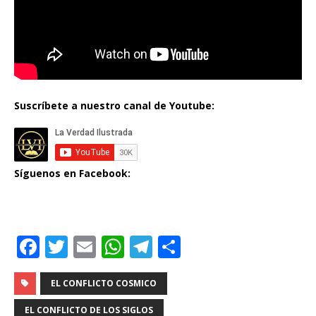
Suscríbete a nuestro canal de Youtube:
Síguenos en Facebook:
F
T
E
W
T
C
a
w
m
h
el
o
c
it
ai
at
e
m
EL CONFLICTO COSMICO
e
te
l
s
g
p
EL CONFLICTO DE LOS SIGLOS