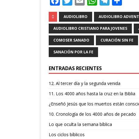
F
T
E
W
T
C
a
w
m
h
el
o
c
it
ai
at
e
m
AUDIOLIBRO
AUDIOLIBRO ADVENT
e
te
l
s
g
p
AUDIOLIBRO CRISTIANO PARA JOVENES
b
r
A
ra
ar
COMOSER SANADO
CURACIÓN SIN FE
o
p
m
ti
SANACIÓN POR LA FE
o
p
r
k
ENTRADAS RECIENTES
12. Al tercer día y la segunda venida
11. Los 4000 años hasta la cruz en la Biblia
¿Enseñó Jesús que los muertos están consci
10. Cronología de los 4000 años de pecado
Lo que oculta la semana bíblica
Los ciclos bíblicos