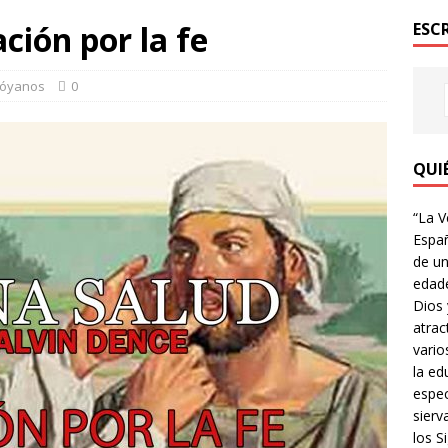
ción por la fe
ESC
óyanos
0
QUI
“La V
Españ
de un
edade
Dios 
atrac
vario
la ed
espec
sierv
los Si