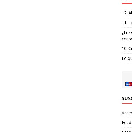
12. A
11. L
¿Ense
consc
10. C
Lo qu
SUS
Acce
Feed