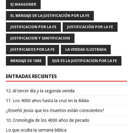
o
p
r
EJ WAGGONER
k
EL MENSAJE DE LA JUSTIFICACIÓN POR LA FE
JUSTIFICACION POR LA FE
JUSTIFICACIÓN POR LA FE
JUSTIFICACION Y SANTIFICACION
JUSTIFICADOS POR LA FE
LA VERDAD ILUSTRADA
MENSAJE DE 1888
QUE ES LA JUSTIFICACION POR LA FE
ENTRADAS RECIENTES
12. Al tercer día y la segunda venida
11. Los 4000 años hasta la cruz en la Biblia
¿Enseñó Jesús que los muertos están conscientes?
10. Cronología de los 4000 años de pecado
Lo que oculta la semana bíblica