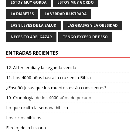
b
r
A
ra
ar
ESTOY MUY GORDA
ESTOY MUY GORDO
o
p
m
ti
LA DIABETES
LA VERDAD ILUSTRADA
o
p
r
LAS 8 LEYES DE LA SALUD
LAS GRASAS Y LA OBESIDAD
k
NECESITO ADELGAZAR
TENGO EXCESO DE PESO
ENTRADAS RECIENTES
12. Al tercer día y la segunda venida
11. Los 4000 años hasta la cruz en la Biblia
¿Enseñó Jesús que los muertos están conscientes?
10. Cronología de los 4000 años de pecado
Lo que oculta la semana bíblica
Los ciclos bíblicos
El reloj de la historia