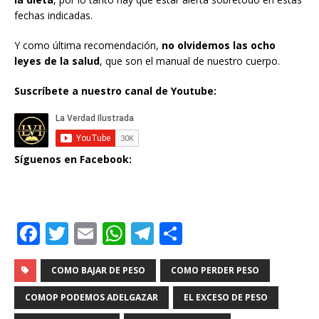
fechas indicadas.
Y como última recomendación,
no olvidemos las ocho
leyes de la salud
, que son el manual de nuestro cuerpo.
Suscríbete a nuestro canal de Youtube:
Síguenos en Facebook:
F
T
E
W
T
C
a
w
m
h
el
o
c
it
ai
at
e
m
COMO BAJAR DE PESO
COMO PERDER PESO
e
te
l
s
g
p
COMOP PODEMOS ADELGAZAR
EL EXCESO DE PESO