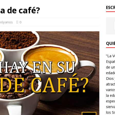
a de café?
ESC
póyanos
0
QUI
“La V
Españ
de un
edade
Dios 
atrac
vario
la ed
espec
sierv
los Si