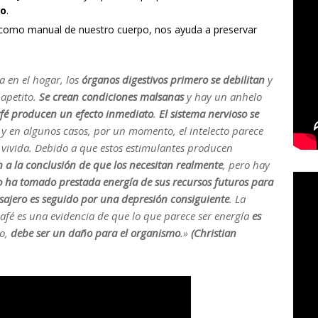
so
.
como manual de nuestro cuerpo, nos ayuda a preservar
 en el hogar, los
órganos digestivos primero se debilitan
y
 apetito.
Se crean condiciones malsanas
y hay un anhelo
café producen un efecto inmediato
.
El sistema nervioso se
s
y en algunos casos, por un momento, el intelecto parece
 vivida. Debido a que estos estimulantes producen
 a la conclusión de que los necesitan realmente
, pero hay
so ha tomado prestada energía de sus recursos futuros para
sajero es seguido por una depresión consiguiente
. La
l café es una evidencia de que lo que parece ser energía
es
to,
debe ser un daño para el organismo
.»
(Christian