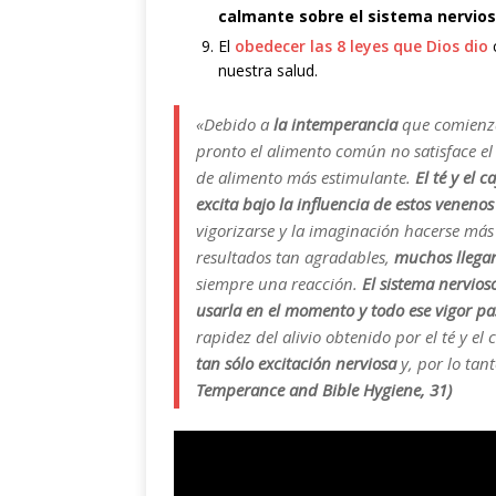
calmante sobre el sistema nervio
El
obedecer las 8 leyes que Dios dio
nuestra salud.
«Debido a
la intemperancia
que comienza
pronto el alimento común no satisface el
de alimento más estimulante.
El té y el 
excita bajo la influencia de estos veneno
vigorizarse y la imaginación hacerse más
resultados tan agradables,
muchos llegan
siempre una reacción.
El sistema nervio
usarla en el momento y todo ese vigor pa
rapidez del alivio obtenido por el té y e
tan sólo excitación nerviosa
y, por lo tan
Temperance and Bible Hygiene, 31)