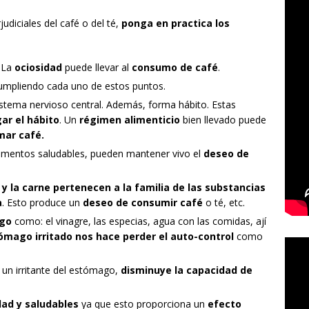
judiciales del café o del té,
ponga en practica los
. La
ociosidad
puede llevar al
consumo de café
.
umpliendo cada uno de estos puntos.
istema nervioso central. Además, forma hábito. Estas
gar el hábito
. Un
régimen alimenticio
bien llevado puede
mar café.
limentos saludables, pueden mantener vivo el
deseo de
 y la carne pertenecen a la familia de las substancias
a
. Esto produce un
deseo de consumir café
o té, etc.
ago
como: el vinagre, las especias, agua con las comidas, ají
tómago irritado nos hace perder el auto-control
como
.
 un irritante del estómago,
disminuye la capacidad de
dad y saludables
ya que esto proporciona un
efecto