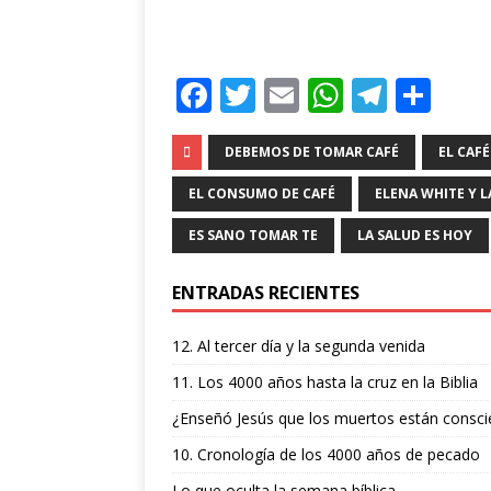
F
T
E
W
T
C
a
w
m
h
el
o
c
it
ai
at
e
m
DEBEMOS DE TOMAR CAFÉ
EL CAFÉ
e
te
l
s
g
p
EL CONSUMO DE CAFÉ
ELENA WHITE Y 
b
r
A
ra
ar
ES SANO TOMAR TE
LA SALUD ES HOY
o
p
m
ti
ENTRADAS RECIENTES
o
p
r
k
12. Al tercer día y la segunda venida
11. Los 4000 años hasta la cruz en la Biblia
¿Enseñó Jesús que los muertos están consci
10. Cronología de los 4000 años de pecado
Lo que oculta la semana bíblica