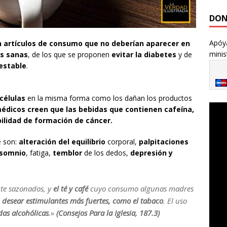
DON
Apóya
 artículos de consumo que no deberían aparecer en
minis
as sanas
, de los que se proponen
evitar la diabetes
y de
estable
.
 células
en la misma forma como los dañan los productos
dicos creen que las bebidas que contienen cafeína,
ilidad de formación de cáncer.
é son:
alteración del equilibrio
corporal,
palpitaciones
nsomnio
, fatiga,
temblor
de los dedos,
depresión y
nte sazonados, y
el té y café
cuyo consumo algunas madres
a
desear estimulantes más fuertes, como el tabaco
. El uso
das alcohólicas
.»
(Consejos Para la Iglesia, 187.3)