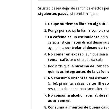
Si usted desea dejar de sentir los efectos per
siguientes pasos
, sin omitir ninguno.
Ocupe su tiempo libre en algo útil
Ponga por escrito la forma como va c
La cafeína es un estimulante
del s
características hacen
difícil desarrai
ayudarle a
controlar el deseo de to
No comer en exceso
, aun que sea a
tomar café
, té o otra bebida cola.
Recuerde que
la nicotina del tabaco
químicas integrantes de la cafeín
No consuma irritantes del estóm
(chile), pimienta, salsas fuertes.
El es
resultado de un metabolismo alterado
No consuma alcohol
, además de ser
auto-control
.
Consuma alimentos de buena cali