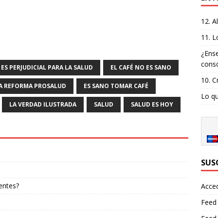
12. A
11. L
¿Ense
consc
 ES PERJUDICIAL PARA LA SALUD
EL CAFÉ NO ES SANO
10. C
LA REFORMA PROSALUD
ES SANO TOMAR CAFÉ
Lo qu
LA VERDAD ILUSTRADA
SALUD
SALUD ES HOY
SUS
entes?
Acce
Feed