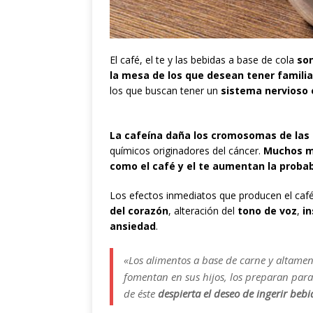
El café, el te y las bebidas a base de cola
son
la mesa de los que desean tener famili
los que buscan tener un
sistema nervioso 
La cafeína daña los cromosomas de las
químicos originadores del cáncer.
Muchos mé
como el café y el te aumentan la probab
Los efectos inmediatos que producen el caf
del corazón
, alteración del
tono de voz
,
i
ansiedad
.
«Los alimentos a base de carne y altame
fomentan en sus hijos, los preparan par
de éste
despierta el deseo de ingerir bebi